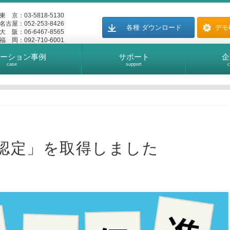
東 京：
03-5818-5130
銀の認定」を取得しました
名古屋：
052-253-8426
各種
ダウンロード
デモ
大 阪：
06-6467-8565
福 岡：
092-710-6001
ューション事例
サポート
企
case
support
TOP
>
MAGA
の認定」を取得しました