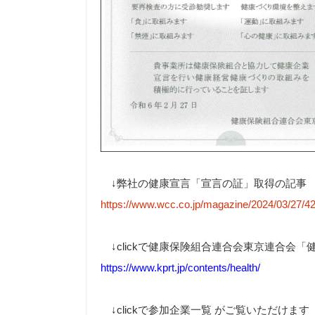
↓弊社の健康宣言「宣言の証」取得の記事
https://www.wcc.co.jp/magazine/2024/03/27/4
↓clickで健康保険組合連合会東京連合会「
https://www.kprt.jp/contents/health/
↓clickで参加企業一覧 がご覧いただけます