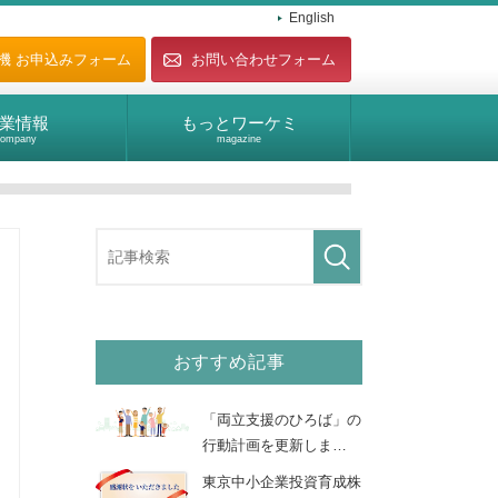
English
機
お申込み
フォーム
お問い合わせフォーム
業情報
もっとワーケミ
company
magazine
ZINE
> 健康優良企業 「銀の認定」を取得しました
おすすめ記事
「両立支援のひろば」の
行動計画を更新しま
…
東京中小企業投資育成株