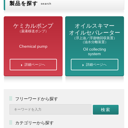
製品を探す
search
ケミカルポンプ
オイルスキマー
（薬液移送ポンプ）
オイルセパレーター
（浮上油／浮遊物回収装置）
（油水分離装置）
Chemical pump
Oil collecting
system
詳細ページへ
詳細ページへ
フリーワードから探す
カテゴリーから探す