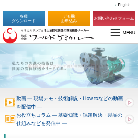
English
各種
デモ機
お問い合わせフォーム
ダウンロード
お申込み
MENU
動画 — 現場デモ・技術解説・How toなどの動画
を配信中 —
お役立ちコラム — 基礎知識・課題解決・製品の
仕組みなどを発信中 —